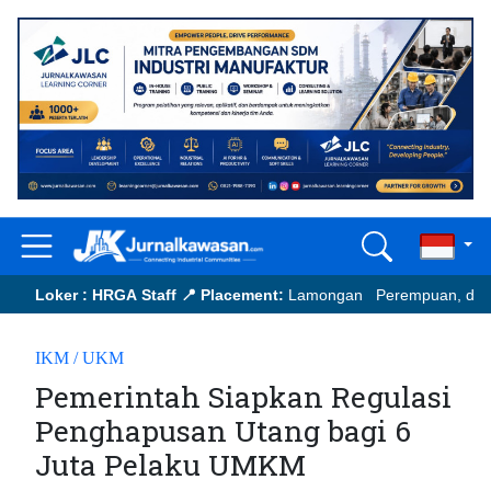
Loker : HRGA Staff
📍 Placement:
Lamongan Perempuan, dengan pe
📩
Send your updated CV to:
murih.hermawan@japfa.com
IKM / UKM
Pemerintah Siapkan Regulasi
Penghapusan Utang bagi 6
Juta Pelaku UMKM